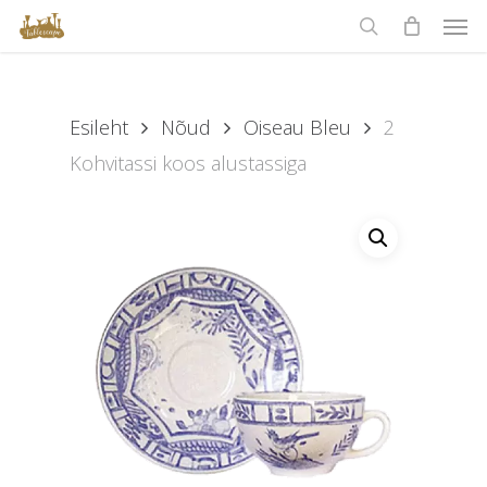
Men
Skip
to
search
main
content
Esileht
Nõud
Oiseau Bleu
2
Kohvitassi koos alustassiga