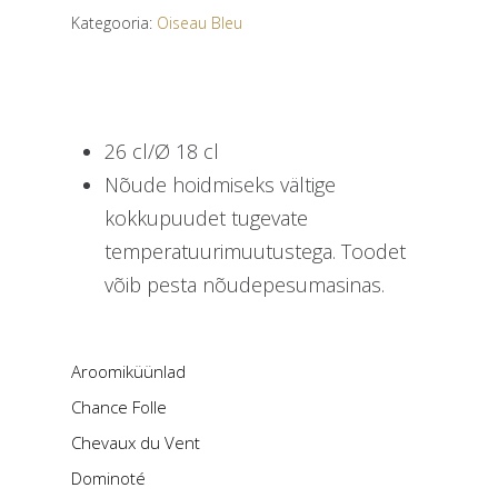
Kategooria:
Oiseau Bleu
26 cl/Ø 18 cl
Nõude hoidmiseks vältige
kokkupuudet tugevate
temperatuurimuutustega. Toodet
võib pesta nõudepesumasinas.
Aroomiküünlad
Chance Folle
Chevaux du Vent
Dominoté