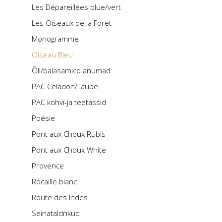
Les Dépareillées blue/vert
Les Oiseaux de la Foret
Monogramme
Oiseau Bleu
Õli/balasamico anumad
PAC Celadon/Taupe
PAC kohvi-ja teetassid
Poésie
Pont aux Choux Rubis
Pont aux Choux White
Provence
Rocaille blanc
Route des Indes
Seinataldrikud