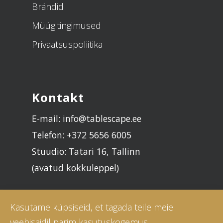
Brändid
Müügitingimused
Privaatsuspoliitika
Kontakt
E-mail: info@tablescape.ee
Telefon: +372 5656 6005
Stuudio: Tatari 16, Tallinn
(avatud kokkuleppel)
Kasutame küpsiseid, et tagada teile meie
veebisaidil parim kasutuskogemus.