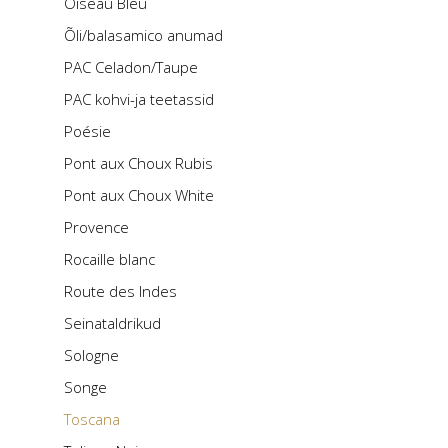
Oiseau Bleu
Õli/balasamico anumad
PAC Celadon/Taupe
PAC kohvi-ja teetassid
Poésie
Pont aux Choux Rubis
Pont aux Choux White
Provence
Rocaille blanc
Route des Indes
Seinataldrikud
Sologne
Songe
Toscana