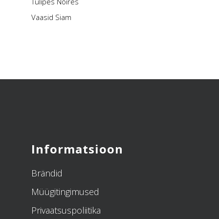
Tulipes Noires
Vaasid Siam
Informatsioon
Brändid
Müügitingimused
Privaatsuspoliitika