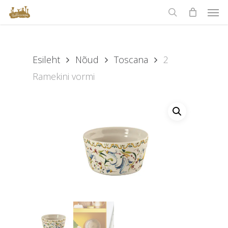
Men
Skip
to
search
main
content
Esileht
Nõud
Toscana
2
Ramekini vormi