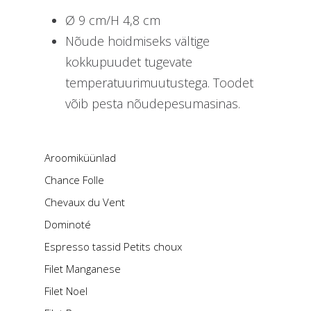
Ø 9 cm/H 4,8 cm
Nõude hoidmiseks vältige
kokkupuudet tugevate
temperatuurimuutustega. Toodet
võib pesta nõudepesumasinas.
Aroomiküünlad
Chance Folle
Chevaux du Vent
Dominoté
Espresso tassid Petits choux
Filet Manganese
Filet Noel