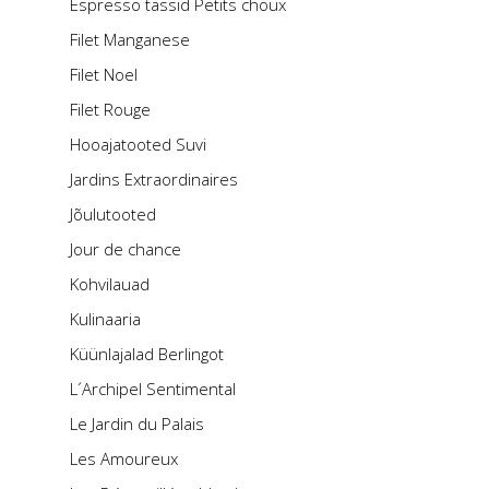
Espresso tassid Petits choux
Filet Manganese
Filet Noel
Filet Rouge
Hooajatooted Suvi
Jardins Extraordinaires
Jõulutooted
Jour de chance
Kohvilauad
Kulinaaria
Küünlajalad Berlingot
L´Archipel Sentimental
Le Jardin du Palais
Les Amoureux