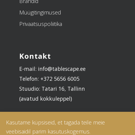
Brändid
Müügitingimused
Privaatsuspoliitika
Kontakt
E-mail: info@tablescape.ee
Telefon: +372 5656 6005
Stuudio: Tatari 16, Tallinn
(avatud kokkuleppel)
Kasutame küpsiseid, et tagada teile meie
veebisaidil parim kasutuskogemus.