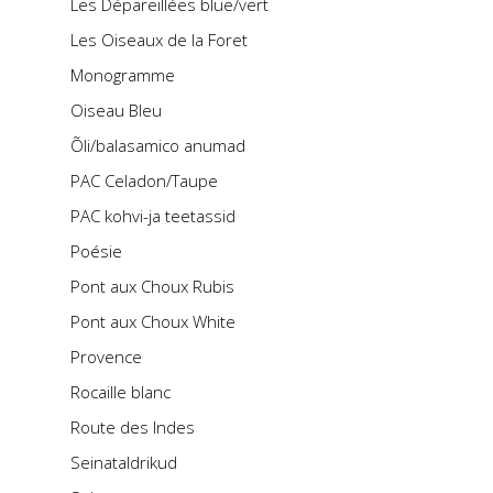
Les Dépareillées blue/vert
Les Oiseaux de la Foret
Monogramme
Oiseau Bleu
Õli/balasamico anumad
PAC Celadon/Taupe
PAC kohvi-ja teetassid
Poésie
Pont aux Choux Rubis
Pont aux Choux White
Provence
Rocaille blanc
Route des Indes
Seinataldrikud