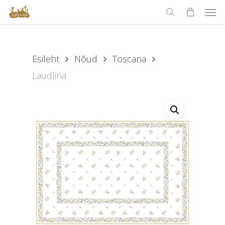
Men
Skip
to
search
main
content
Esileht
Nõud
Toscana
Laudlina