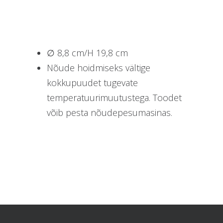
∅ 8,8 cm/H 19,8 cm
Nõude hoidmiseks vältige
kokkupuudet tugevate
temperatuurimuutustega. Toodet
võib pesta nõudepesumasinas.