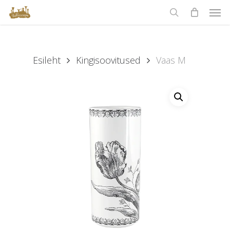
Men
Skip
to
search
main
content
Esileht
Kingisoovitused
Vaas M